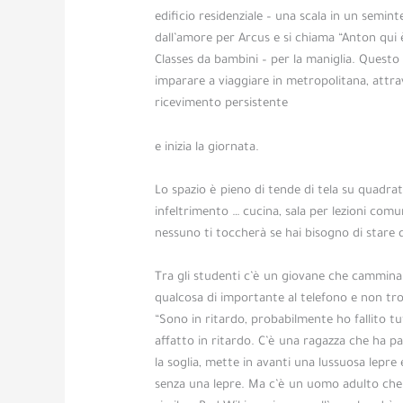
edificio residenziale – una scala in un semint
dall’amore per Arcus e si chiama “Anton qui è
Classes da bambini – per la maniglia. Questo 
imparare a viaggiare in metropolitana, attrav
ricevimento persistente
Vuoi prendere una dose killer di piacere e pi
e inizia la giornata.
alto e soprattutto
cosa determina la frequen
diverse opzioni ripide per il sesso, quando il 
Lo spazio è pieno di tende di tela su quadrati
infeltrimento … cucina, sala per lezioni comu
nessuno ti toccherà se hai bisogno di stare 
Tra gli studenti c’è un giovane che cammina 
qualcosa di importante al telefono e non tr
“Sono in ritardo, probabilmente ho fallito t
affatto in ritardo. C’è una ragazza che ha pa
la soglia, mette in avanti una lussuosa lepre 
senza una lepre. Ma c’è un uomo adulto che 