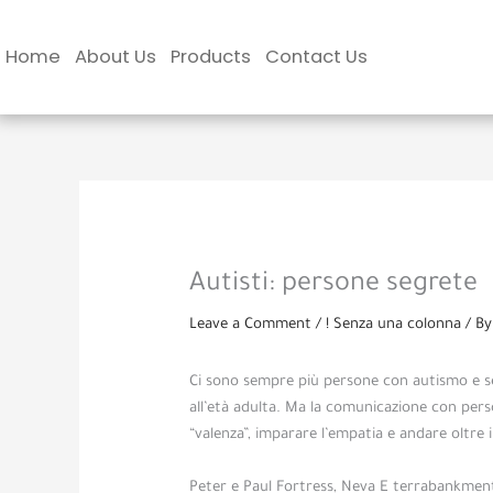
Skip
to
Home
About Us
Products
Contact Us
content
Autisti: persone segrete
Leave a Comment
/
! Senza una colonna
/ B
Ci sono sempre più persone con autismo e se
all’età adulta. Ma la comunicazione con perso
“valenza”, imparare l’empatia e andare oltre 
Peter e Paul Fortress, Neva E terrabankment,