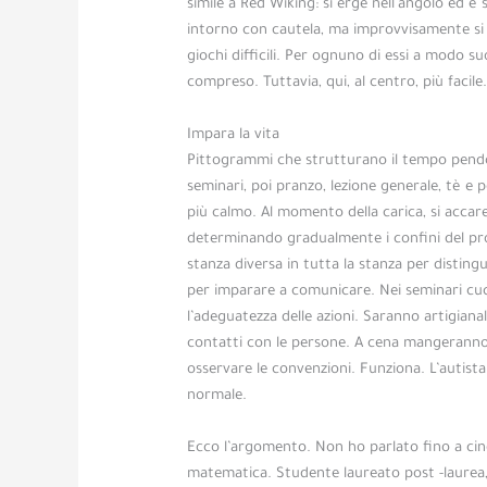
simile a Red Wiking: si erge nell’angolo ed è 
intorno con cautela, ma improvvisamente si si
giochi difficili. Per ognuno di essi a modo su
compreso. Tuttavia, qui, al centro, più facile
Impara la vita
Pittogrammi che strutturano il tempo pendono
seminari, poi pranzo, lezione generale, tè e p
più calmo. Al momento della carica, si accarez
determinando gradualmente i confini del pr
stanza diversa in tutta la stanza per distingu
per imparare a comunicare. Nei seminari cu
l’adeguatezza delle azioni. Saranno artigianal
contatti con le persone. A cena mangeranno
osservare le convenzioni. Funziona. L’autist
normale.
Ecco l’argomento. Non ho parlato fino a cinq
matematica. Studente laureato post -laurea,