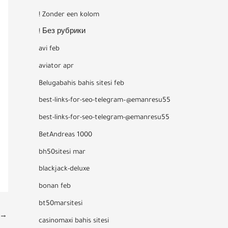
! Zonder een kolom
! Без рубрики
avi feb
aviator apr
Belugabahis bahis sitesi feb
best-links-for-seo-telegram–@emanresu55
best-links-for-seo-telegram-@emanresu55
BetAndreas 1000
bh50sitesi mar
blackjack-deluxe
bonan feb
bt50marsitesi
→
casinomaxi bahis sitesi