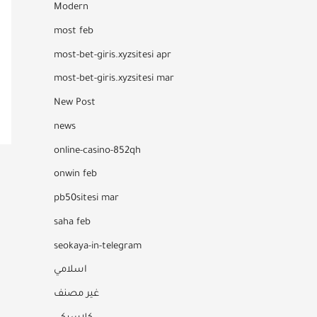
Modern
most feb
most-bet-giris.xyzsitesi apr
most-bet-giris.xyzsitesi mar
New Post
news
online-casino-852qh
onwin feb
pb50sitesi mar
saha feb
seokaya-in-telegram
اسلامي
غير مصنف