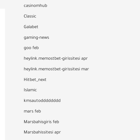
casinomhub
Classic
Galabet
gaming-news
goo feb
heylink.memostbet-girissitesi apr
heylink.memostbet-girissitesi mar
Hitbet_next
Islamic
kmsautodddddddd
mars feb
Marsbahisgiris feb
Marsbahissitesi apr