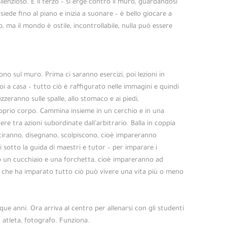
silenzioso. E il terzo – si erge contro il muro, guardandosi
ede fino al piano e inizia a suonare – è bello giocare a
o, ma il mondo è ostile, incontrollabile, nulla può essere
.
 sul muro. Prima ci saranno esercizi, poi lezioni in
oi a casa – tutto ciò è raffigurato nelle immagini e quindi
zeranno sulle spalle, allo stomaco e ai piedi,
oprio corpo. Cammina insieme in un cerchio e in una
ere tra azioni subordinate dall’arbitrario. Balla in coppia
ciranno, disegnano, scolpiscono, cioè impareranno
i sotto la guida di maestri e tutor – per imparare i
 un cucchiaio e una forchetta, cioè impareranno ad
a che ha imparato tutto ciò può vivere una vita più o meno
ue anni. Ora arriva al centro per allenarsi con gli studenti
 atleta, fotografo. Funziona.