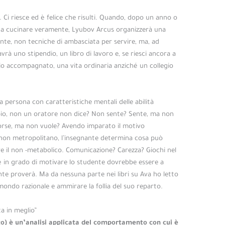
. Ci riesce ed è felice che risulti. Quando, dopo un anno o
o a cucinare veramente, Lyubov Arcus organizzerà una
ente, non tecniche di ambasciata per servire, ma, ad
rà uno stipendio, un libro di lavoro e, se riesci ancora a
o accompagnato, una vita ordinaria anziché un collegio
 persona con caratteristiche mentali delle abilità
io, non un oratore non dice? Non sente? Sente, ma non
orse, ma non vuole? Avendo imparato il motivo
el non metropolitano, l’insegnante determina cosa può
 il non -metabolico. Comunicazione? Carezza? Giochi nel
è in grado di motivare lo studente dovrebbe essere a
nte proverà. Ma da nessuna parte nei libri su Ava ho letto
mondo razionale e ammirare la follia del suo reparto.
ta in meglio”
o) è un’analisi applicata del comportamento con cui è