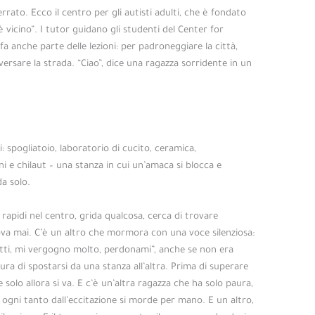
errato. Ecco il centro per gli autisti adulti, che è fondato
 vicino”. I tutor guidano gli studenti del Center for
fa anche parte delle lezioni: per padroneggiare la città,
ersare la strada. “Ciao”, dice una ragazza sorridente in un
acere? Quali posizioni aiuteranno a ottenere il piacere più
za con cui fai sesso
orgasmo vivido? Abbiamo trovato
tuo punto G è stimolato il più possibile.
: spogliatoio, laboratorio di cucito, ceramica,
ni e chilaut – una stanza in cui un’amaca si blocca e
da solo.
rapidi nel centro, grida qualcosa, cerca di trovare
ova mai. C’è un altro che mormora con una voce silenziosa:
utti, mi vergogno molto, perdonami”, anche se non era
ura di spostarsi da una stanza all’altra. Prima di superare
e solo allora si va. E c’è un’altra ragazza che ha solo paura,
ogni tanto dall’eccitazione si morde per mano. E un altro,