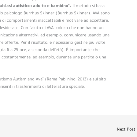
lsiasi autistico: adulto e bambino*.
Il metodo si basa
llo psicologo Burrhus Skinner (Burrhus Skinner). AVA sono
i di comportamenti inaccettabili e motivare ad accettare,
 indesiderate. Con l’aiuto di AVA, coloro che non hanno un
icazione alternativi: ad esempio, comunicare usando una
e offerte. Per il risultato, è necessario gestire più volte
(da 6 a 25 ore, a seconda dell’età). È importante che
ma costantemente, ad esempio, durante una partita o una
utism’s Autism and Ava” (Rama Pablining, 2013) e sul sito
seriti i trasferimenti di letteratura speciale.
Next Post