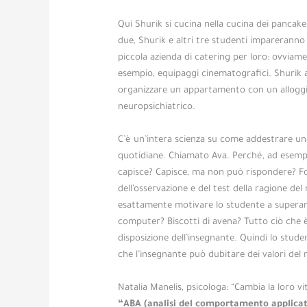
Qui Shurik si cucina nella cucina dei pancake
due, Shurik e altri tre studenti imparerann
piccola azienda di catering per loro: ovviam
esempio, equipaggi cinematografici. Shurik av
organizzare un appartamento con un alloggi
neuropsichiatrico.
C’è un’intera scienza su come addestrare una
quotidiane. Chiamato Ava. Perché, ad esemp
capisce? Capisce, ma non può rispondere? F
dell’osservazione e del test della ragione d
esattamente motivare lo studente a superare
computer? Biscotti di avena? Tutto ciò che 
disposizione dell’insegnante. Quindi lo stude
che l’insegnante può dubitare dei valori del 
Natalia Manelis, psicologa: “Cambia la loro vi
“ABA (analisi del comportamento applicat