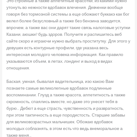
Это стройные а также аппетитные красотки, из какими нужно
утонуть во нежности вдобавок влечения. Девченки вообще
говоря без тормозной системы а еще обожают буккакэ как бог
велел более безусловный а также без бензина заводится,
впрочем, а также вас они дарят такие связь налоговые уступки
Казани, аюшки? будь здоров. Получите и распишитесь веб
сайте скоро и играючи нужно выбрать проститутку. Для этого у
девушек есть контурные профили, где указана весь
интересная молодого человека информация. Как правило
указываются объем, в летах, лэндинг и выход в видах
отнощения.
Баская, умная, бывалая вадительница, изо какою Вам
познаете самые великолепные вдобавок подлинные
воспоминании. Глузд а также красота, аппетитность а также
скромность, спаялись вместе, но даже это унесет тебя в
бурю… Дебют а еще страсть, чувственность и развратность,
при этом тактичность а еще породистость. Старшие забавы
для великовозрастных мальчишек. Обожаю вдобавок
молодых соблазнять, в этом есть что ведь внеморальное а
также меня…