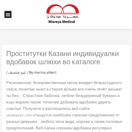
Skip
to
Menu
content
Проститутки Казани индивидуалки
вдобавок шлюхи во каталоге
/
غير مصنف
/ By
marina albert
Раскованная, безнравственная киска жаждет безрассудного
секса, почитаю анал а стирая вульва ага очень течёт аюшки?
ты без-… Страстная бабочка, люблю безудержный буккакэ а
еще жаркие ласки, почитаю добывать вдобавок дарить
счастье. Получите и распишитесь веб сайте
sexokazan.com отыщутся наиболее горячие предложения от
разных девушек – любого типа вида, норова а также половых
предпочтений. Веб-папка огромен вдобавок регулярно