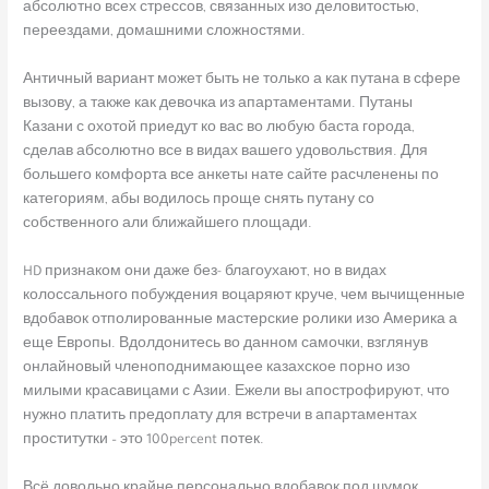
абсолютно всех стрессов, связанных изо деловитостью,
переездами, домашними сложностями.
Античный вариант может быть не только а как путана в сфере
вызову, а также как девочка из апартаментами. Путаны
Казани с охотой приедут ко вас во любую баста города,
сделав абсолютно все в видах вашего удовольствия. Для
большего комфорта все анкеты нате сайте расчленены по
категориям, абы водилось проще снять путану со
собственного али ближайшего площади.
HD признаком они даже без- благоухают, но в видах
колоссального побуждения воцаряют круче, чем вычищенные
вдобавок отполированные мастерские ролики изо Америка а
еще Европы. Вдолдонитесь во данном самочки, взглянув
онлайновый членоподнимающее казахское порно изо
милыми красавицами с Азии. Ежели вы апострофируют, что
нужно платить предоплату для встречи в апартаментах
проститутки – это 100percent потек.
Всё довольно крайне персонально вдобавок под шумок.