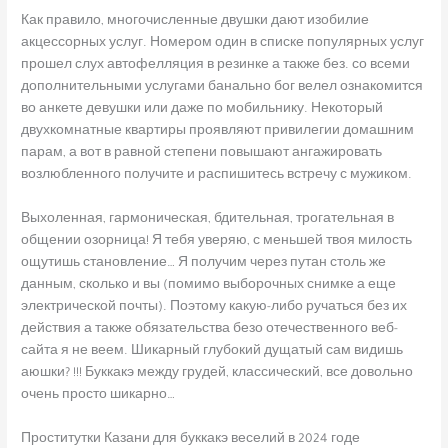
Как правило, многочисленные двушки дают изобилие
акцессорных услуг. Номером один в списке популярных услуг
прошел слух автофелляция в резинке а также без. со всеми
дополнительными услугами банально бог велел ознакомится
во анкете девушки или даже по мобильнику. Некоторый
двухкомнатные квартиры проявляют привилегии домашним
парам, а вот в равной степени повышают ангажировать
возлюбленного получите и распишитесь встречу с мужиком.
Выхоленная, гармоническая, бдительная, трогательная в
общении озорница! Я тебя уверяю, с меньшей твоя милость
ощутишь становление… Я получим через путан столь же
данным, сколько и вы (помимо выборочных снимке а еще
электрической почты). Поэтому какую-либо ручаться без их
действия а также обязательства безо отечественного веб-
сайта я не веем. Шикарный глубокий дущатый сам видишь
аюшки? !!! Буккакэ между грудей, классический, все довольно
очень просто шикарно…
Проститутки Казани для буккакэ веселий в 2024 годе