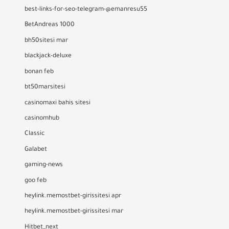
best-links-for-seo-telegram-@emanresu55
BetAndreas 1000
bh50sitesi mar
blackjack-deluxe
bonan feb
bt50marsitesi
casinomaxi bahis sitesi
casinomhub
Classic
Galabet
gaming-news
goo feb
heylink.memostbet-girissitesi apr
heylink.memostbet-girissitesi mar
Hitbet_next