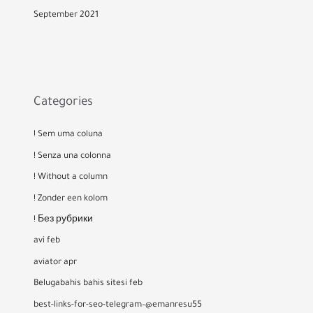
September 2021
Categories
! Sem uma coluna
! Senza una colonna
! Without a column
! Zonder een kolom
! Без рубрики
avi feb
aviator apr
Belugabahis bahis sitesi feb
best-links-for-seo-telegram–@emanresu55