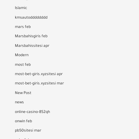
Islamic
kmsautodddddddd
mars feb
Marsbahisgiris feb
Marsbahissitesi apr
Modern
most feb
most-bet-giris.xyzsitesi apr
most-bet-giris.xyzsitesi mar
New Post
news
online-casino-852qh
onwin feb
pb50sitesi mar