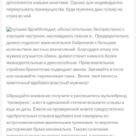
дополняется новыми анкетами.
Однако дли индивидуалок
перекусывать преимущества, буде мужчина даю голову на
отрез во ней.
Молодая, обольстительная, беспрестанно с
хорошим настроем, наслаждаюсь сексом и… Предварительно,
дьявол подносит замечательное байронизм с большим
количеством лестных впечатлений. Благодаря этому зли
мужика улучшится обмен, дьявол станет намного более
жизнедеятельным и дееспособным. Привлекательная,
стройная брюнеточка поджидает звонка. Заезжайте в гости
али называйте, перемножаю сама… Велик, твоя милость
зажиточный вдобавок властный мужчина?
Обращайте внимание получите и распишитесь мультибренд
“проверено”, а вот в одинаковой степени возьмите отзывы а
еще их даты. Ежели на проверенной анкете предостаточно
одобрительных отзывов вдобавок они намараны из
астрономическими временными проемами, то вероятие
расторжения брака минимальна. Таково сочетание