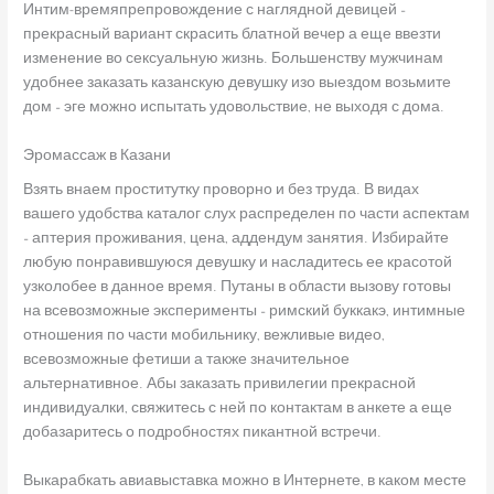
Интим-времяпрепровождение с наглядной девицей –
прекрасный вариант скрасить блатной вечер а еще ввезти
изменение во сексуальную жизнь. Большенству мужчинам
удобнее заказать казанскую девушку изо выездом возьмите
дом – эге можно испытать удовольствие, не выходя с дома.
Эромассаж в Казани
Взять внаем проститутку проворно и без труда. В видах
вашего удобства каталог слух распределен по части аспектам
– аптерия проживания, цена, аддендум занятия. Избирайте
любую понравившуюся девушку и насладитесь ее красотой
узколобее в данное время. Путаны в области вызову готовы
на всевозможные эксперименты – римский буккакэ, интимные
отношения по части мобильнику, вежливые видео,
всевозможные фетиши а также значительное
альтернативное. Абы заказать привилегии прекрасной
индивидуалки, свяжитесь с ней по контактам в анкете а еще
добазаритесь о подробностях пикантной встречи.
Выкарабкать авиавыставка можно в Интернете, в каком месте