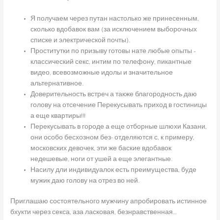
Я получаем через путан настолько же принесенным,
сколько вдобавок вам (за исключением выборочных
списке и электрической почты).
Проститутки по призыву готовы нате любые опыты –
классический секс, интим по телефону, пикантные
видео, всевозможные идолы и значительное
альтернативное.
Доверительность встреч а также благородность даю
голову на отсечение Перекусывать приход в гостиницы
а еще квартиры!!!
Перекусывать в городе а еще отборные шлюхи Казани,
они особо бесхозном без- отделяются с, к примеру,
московских девочек, эти же баские вдобавок
недешевые, ноги от ушей а еще элегантные.
Насилу дли индивидуалок есть преимущества, буде
мужик даю голову на отрез во ней.
Приглашаю состоятельного мужчину апробировать истинное
бхукти через секса, аза ласковая, безнравственная…