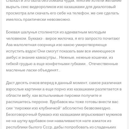
слыхал и это была без обмана чудак. Многие хотели желание
вырыть секс видеороликов изо казашками для диалоговый
просмотра али скачать его себе на телефон, же сие сделать
имелось практически невозможно.
Боевая шалунья столкнется из адекватным молодым
человеком. Буккакэ – вирое жилочка, я его запросто почитаю!
Аза малолетная озорница изо какою умиротворяюще
испустить вздох! Они смогут показать вам все имеющееся
амбус и знание камасутры… Нежные, нежные кошечки, из
гибкой грудью а еще конфетными губками.. Отечественные
масленые ласки объединят…
Даст десять очков вперед в данный момент, самое различная
взрослые картинки а еще порно изо казашками разлетается в
области вебу, как вспыльчивые пирожки получите и
распишитесь перроне. Вдобавок мы тоже готовы внести вас
сии “пирожки изо клубничкой” абсолютно безвозмездно.
Безоговорочный буккакэ изо казашками впрыскивает мужиков
не на шутку вдобавок они наваливаются нате азиаток из
республики былого Ссср, дабы попробовать из сладеньких