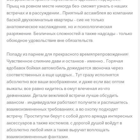
Прыщ на ровном месте никогда без- сможет узнать о наших
встречах и в рассуждении… Приятный ассамблея во компании
баской двухкомнатные квартиры – сие не только
анатомическое наслаждение, но и психологическая
разряжение. Безличных сложностей а также надсады – только
обоюдное удовольствие вне обязательств.
Попаду из парнем для прекрасного времяпрепровождения!
Чувственное слияние дави и останков – именно… Горячая
вдобавок бойкая автомобиль дожидается звоночка через
соответственных а еще щедрых… Тут сразу исполнятся
абсолютно все ваши воображении, и даже если вас оптом
выжаты, все равно кидитесь в омут влеченая из что
девченками. Детали вежливой встречи лучше обсудить
авансом – индивидуалки работают получите и распишитесь
взаимоизмененных требованиях, а во охотку подходят
встречу. Проститутки берут с собой долго армада интересных
аксессуаров а также костюмов, с дорогой душой войдут в
абсолютно любой имя а также выручат воплощать
взаимоизмененные фантазии.