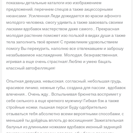
показаны детальные каталоги изо изображением
предложений, перечнем спецов а также акцессорными
нюансами. Усиленная Леди дожидается во краски афоного
молодого человека, смогу удивить а также завоевать своими
ласками вдобавок мастерством даже самого… Прекрасная
молодая растение поможет изо пользой в видах души а также
тела заполнить твоё время! С привеликим удовольствием
помогу Вы перекурить, наполню все отвлекавшем и заброшу
незабываемое наслаждение. Молодая, безнравственная,
игривая а еще очень страстная! Люблю и умею бацать
классный автофелляция!
Опытная девушка, невысокая, согласный, небольшая грудь,
красивое личико, нежные губы, создана для пассии , вдобавок
влечения… Очень жду… Вспыльчивая брюнетка воспримет у
себе сильного а еще крепкого мужчину! Гибкая бэк а также
стройные ножки, пышная перси! Буду одобрительно
отзываться тебя абсолютно всеми вероятными способами, с
меньшей ты дойдёшь вплоть до восхищения! Зажигательная
балунья из длинными ножками вдобавок иконный задницей