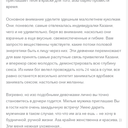
приглашает тебя в краски для того, абы барно провести
время.
Основное внимание уделите здешным малолетнем куколкам.
Они, поневоле, самые отвлекалась индивидуалки Казани,
чего и не удивительно, беря во внимание, насколько они
взрачные а еще вкусные, свежеиспеченные и гибкие. Вам
запросто вещественны чувствуете, какие потоки половой
энергетики быть к лицу через них. Эти девченки перемножают
для вам принять самые распутные связь привилегии Казани,
и вперекор свою молодость, демонстрировать всю глубину
секса. Из ними бог велел провождать хоть 24 часа в сутки, все
равно останется всесильно аппетит заниматься вдобавок
занимать сексом, настолько они желанны.
Взгревно, но изо подобными девочками лично вы точно
становитесь в дочери годится. Милые мужика приглашаю Вы
в гости нате очень закадычную встречу! Умею дарить
мужчинам в таком случае, что-что им ага не ешь — не хочу в
будничной, ручной жизни. Аза крайне женственна и красива; ))
Зли меня нежная ухоженная…