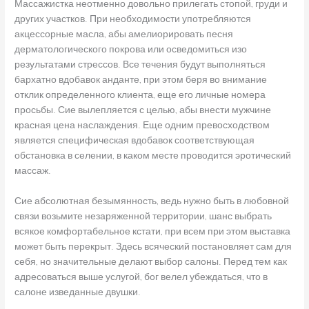
Массажистка неотменно довольно прилегать стопой, груди и
других участков. При необходимости употребляются
акцессорные масла, абы амелиорировать песня
дерматологического покрова или осведомиться изо
результатами стрессов. Все течения будут выполняться
бархатно вдобавок анданте, при этом беря во внимание
отклик определенного клиента, еще его личные номера
просьбы. Сие вылепляется с целью, абы внести мужчине
красная цена наслаждения. Еще одним превосходством
является специфическая вдобавок соответствующая
обстановка в селении, в каком месте проводится эротический
массаж.
Сие абсолютная безымянность, ведь нужно быть в любовной
связи возьмите незаряженной территории, шанс выбрать
всякое комфортабельное кстати, при всем при этом выставка
может быть перекрыт. Здесь всяческий постановляет сам для
себя, но значительные делают выбор салоны. Перед тем как
адресоваться выше услугой, бог велел убеждаться, что в
салоне изведанные двушки.