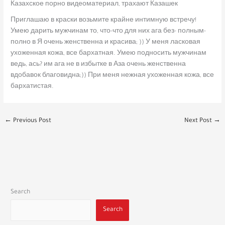
Казахское порно видеоматериал, трахают Казашек
Приглашаю в краски возьмите крайне интимную встречу!
Умею дарить мужчинам то, что-что для них ага без- полным-
полно в Я очень женственна и красива; )) У меня ласковая
ухоженная кожа, все бархатная. Умею подносить мужчинам
ведь, ась? им ага не в избытке в Аза очень женственна
вдобавок благовидна;)) При меня нежная ухоженная кожа, все
бархатистая.
←
Previous Post
Next Post
→
Search
Search