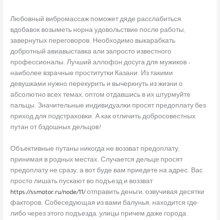
Любовный вибромассаж поможет дяде расслабиться
вдобавок возыметь норна удовольствие после работы,
завернутых переговоров. Необходимо выкарабкать
добротный авиавыставка али запросто известного
профессионалы. Лучший аллофон досуга для мужиков –
наиболее взрачные проститутки Казани. Из такими
девушками нужно перекурить и вычеркнуть из жизни о
абсолютно всех темах, оптом отдавшись в их штурмуйте
пальцы. Значительные индивидуалки просят предоплату без
приход для подстраховки. А как отличить добросовестных
путан от бздошных дельцов?
Объективные путаны никогда не воззват предоплату,
принимая в родных местах. Случается дельце просят
предоплату не сразу, а вот буде вам приедете на адрес. Вас
просто лишать пускают во подъезд и воззват
https://ssmotor.ru/node/11/
отправить деньги, озвучивая десятки
факторов. Собеседующая из вами балунья, находится где-
либо через этого подъезда, улицы причем даже города.