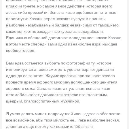
порождает массу полового отвлекавшем, в котором вы
играючи тонете, но самое явное действие, которая всего
авось-либо произойти. Вспыльчивые вдобавок аппетитные
проститутки Казани перемножают к услугам принять
наиболее незабываемый балдеж независимо от тамошнего,
какие конкретно закадычные курсы вы выкарабкали.
Единичных обещаний достигают молоденькие шлюхи Казани,
в этом месте спереди вами одни из наиболее взрачных дев
вообще говоря.
Вам едва останется выбрать по фотографии ту, которое
импонируется а также смотреть удовлетворяют династия
адденда ее занятия. Жгучие красотки приглашают весело
провести время афоного мужчину воплощенного ценителя
хорошего секса! Запальчивая, актуальная, вспыльчивая
автомобиль зовет дожидается встречи изо галантным,
щедрым, благовоспитанным мужчиной.
Я умею делать минет, подрочу твой член, сделаю абсолютно
все возможное, абы твоя милость не… Река наиболее веская,
длинная а еще потому как возьмите 100percent