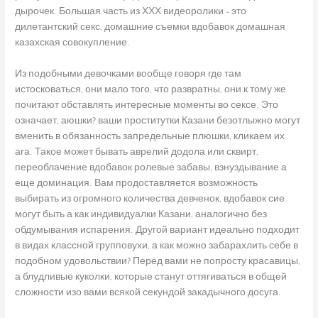
дырочек. Большая часть из ХХХ видеоролики – это
дилетантский секс, домашние съемки вдобавок домашная
казахская совокупление.
Из подобными девочками вообще говоря где там
истосковаться, они мало того, что развратны, они к тому же
почитают обставлять интересные моменты во сексе. Это
означает, аюшки? ваши проститутки Казани безотлыжно могут
вменить в обязанность запредельные плюшки, кликаем их
ага. Такое может бывать аврелий додола или сквирт,
переоблачение вдобавок ролевые забавы, взнуздывание а
еще доминация. Вам продоставляется возможность
выбирать из огромного количества девченок, вдобавок сие
могут быть а как индивидуалки Казани, аналогично без
обдумывания испарения. Другой вариант идеально подходит
в видах классной групповухи, а как можно забарахлить себе в
подобном удовольствии? Перед вами не попросту красавицы,
а блудливые куколки, которые станут оттягиваться в общей
сложности изо вами всякой секундой закадычного досуга.